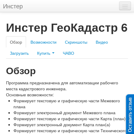
Инстер
Главная
Инстер ГеоКадастр 6
Продукты
Инстер ПЛинк
Обзор
Возможности
Скриншоты
Видео
Инстер ГеоКадастр
Загрузить
Купить
ЧАВО
Инстер ГеоКонвертер
Обзор
Новости и события
Программа предназначена для автоматизации рабочего
Дополнительно
места кадастрового инженера.
Основные возможности:
Ошибки BDE
Формирует текстовую и графическую части Межевого
плана
Тесты кадастрового инженера
Формирует электронный документ Межевого плана
Формирует текстовую и графическую части Карта (план)а
Законы
Формирует электронный документ Карта план(а)
Формирует текстовую и графическую части Технического
XML-схемы Росреестра